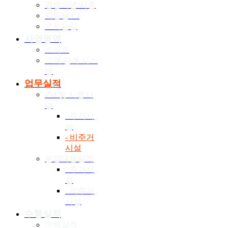
경영이념/사훈
지명원/CI
오시는길
사업영역
조직도
고객 관계 시스
템
업무실적
PM 및 시행사
업
- 주거시
설
- 비주거
시설
분양대행실적
- 주거시
설
- 비주거
시설
수행실적
수행실적