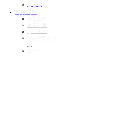
컨설팅
커뮤니티
공지사항
보도자료
업무의뢰
해촉증명서 신
청
고객사