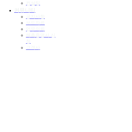
컨설팅
커뮤니티
공지사항
보도자료
업무의뢰
해촉증명서 신
청
고객사