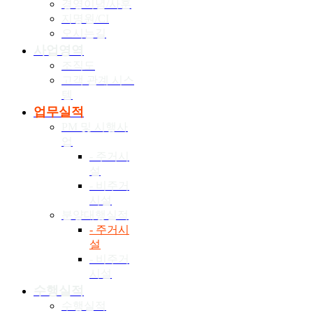
경영이념/사훈
지명원/CI
오시는길
사업영역
조직도
고객 관계 시스
템
업무실적
PM 및 시행사
업
- 주거시
설
- 비주거
시설
분양대행실적
- 주거시
설
- 비주거
시설
수행실적
수행실적