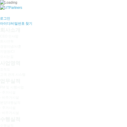
로그인
아이디/비밀번호 찾기
회사소개
CEO 인사말
회사연혁
경영이념/사훈
지명원/CI
오시는길
사업영역
조직도
고객 관계 시스템
업무실적
PM 및 시행사업
- 주거시설
- 비주거시설
분양대행실적
- 주거시설
- 비주거시설
수행실적
수행실적