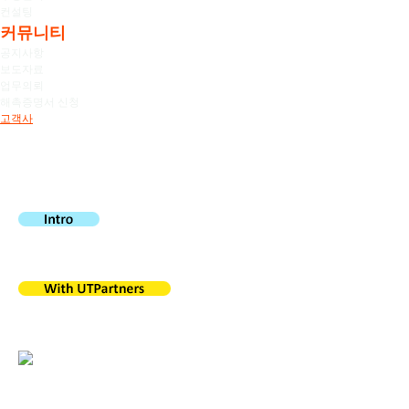
컨설팅
커뮤니티
공지사항
보도자료
업무의뢰
해촉증명서 신청
고객사